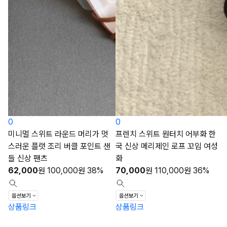
0
0
미니멀 스위트 라운드 머리가 멋
프렌치 스위트 원터치 어부화 한
스러운 플랫 조리 버클 포인트 샌
국 신상 메리제인 로프 꼬임 여성
들 신상 팬츠
화
62,000
원
100,000
원
38%
70,000
원
110,000
원
36%
상품링크
상품링크