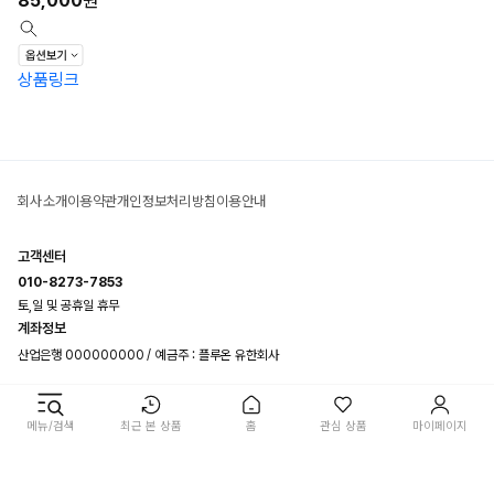
85,000
원
상품링크
회사소개
이용약관
개인정보처리방침
이용안내
고객센터
010-8273-7853
토,일 및 공휴일 휴무
계좌정보
산업은행 000000000
예금주 : 플루온 유한회사
플루온 유한회사
대표: HOU CHANGDONG
개인정보보호책임자: 호우창동
주소: 충청남
도 천안시 서북구 성환읍 성환1로 167, 202-제이2호
메뉴/검색
최근 본 상품
홈
관심 상품
마이페이지
전화: 010-8273-7853
메일: BriannaSchmidt6199@outlook.com
사업자등록번호: 365-81-03617
사업자정보확인
통신판매업신고번호: 2025-충남천
안-2916
호스팅 제공자: (주)커넥트웨이브