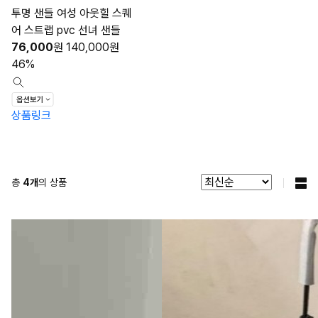
투명 샌들 여성 아웃힐 스퀘
어 스트랩 pvc 선녀 샌들
76,000
원
140,000
원
46%
상품링크
총
4
개
의 상품