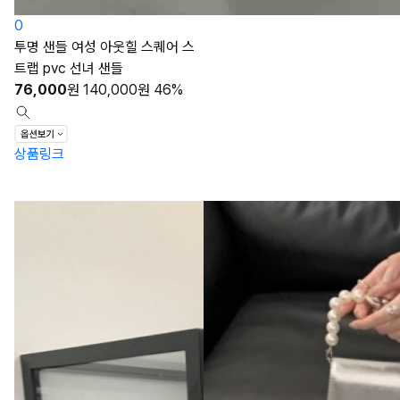
0
투명 샌들 여성 아웃힐 스퀘어 스
트랩 pvc 선녀 샌들
76,000
원
140,000
원
46%
상품링크