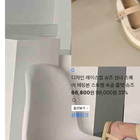
0
디자인 레이스업 슈즈 선녀 스퀘
어 헤링본 스트랩 속굽 플랫 슈즈
66,800
원
99,000
원
33%
상품링크