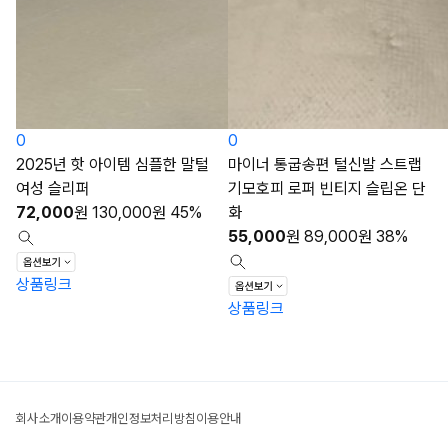
0
0
2025년 핫 아이템 심플한 말털
마이너 통굽송편 털신발 스트랩
여성 슬리퍼
기모호피 로퍼 빈티지 슬립온 단
72,000
원
130,000
원
45%
화
55,000
원
89,000
원
38%
상품링크
상품링크
회사소개
이용약관
개인정보처리방침
이용안내