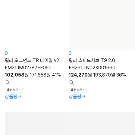
0
0
휠라 오크먼트 TR 다이얼 v2
휠라 스피드서브 T9 2.0
FM21JM02787H-050
FS261TN02X001660
102,058
원
171,658
원
41%
124,270
원
193,870
원
36%
상품링크
상품링크