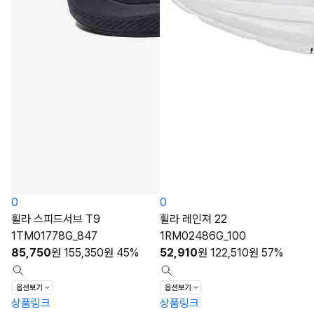
0
0
휠라 스피드서브 T9
휠라 레인져 22
1TM01778G_847
1RM02486G_100
85,750
원
155,350
원
45%
52,910
원
122,510
원
57%
상품링크
상품링크