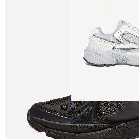
0
휠라 리차지 24
1RM02860G063
83,220
원
152,820
원
46%