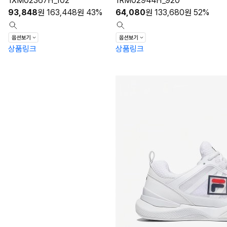
1XM02367H_102
1RM02944H_920
93,848
원
163,448
원
43%
64,080
원
133,680
원
52%
상품링크
상품링크