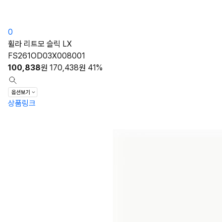
0
휠라 리트모 슬릭 LX
FS261OD03X008001
100,838
원
170,438
원
41%
상품링크