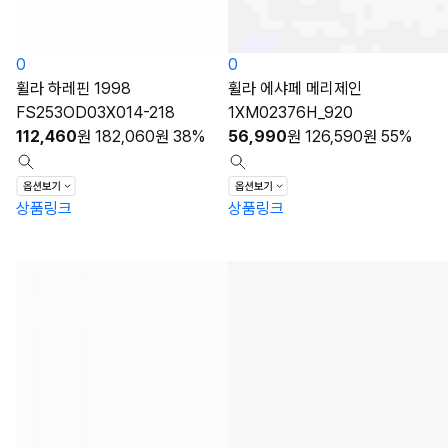
0
0
휠라 하레핀 1998
휠라 에샤페 메리제인
FS253OD03X014-218
1XM02376H_920
112,460
원
182,060
원
38%
56,990
원
126,590
원
55%
상품링크
상품링크