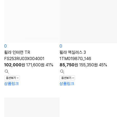
0
0
휠라 인터런 TR
휠라 엑실러스 3
FS253RU03X004001
1TM01987G_146
102,000
원
171,600
원
41%
85,750
원
155,350
원
45%
상품링크
상품링크