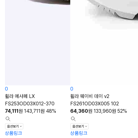
0
0
휠라 에샤페 LX
휠라 웨이비 데이 v2
FS253OD03X012-370
FS261OD03X005 102
74,111
원
143,711
원
48%
64,360
원
133,960
원
52%
상품링크
상품링크