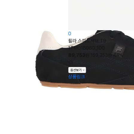
0
휠라 스피드서브 T9
1TM01806G_100
89,753
원
159,353
원
44%
상품링크