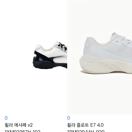
0
0
휠라 에샤페 v2
휠라 플로트 E7 4.0