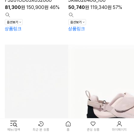
FS261OD03X032660
5RM02840G_100
81,300
원
150,900
원
46%
50,740
원
119,340
원
57%
상품링크
상품링크
메뉴/검색
최근 본 상품
홈
관심 상품
마이페이지