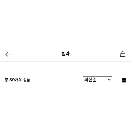
휠라
총
39
개
의 상품