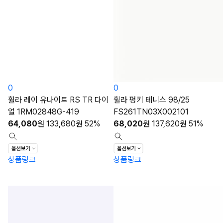
0
0
휠라 레이 유나이트 RS TR 다이
휠라 펑키 테니스 98/25
얼 1RM02848G-419
FS261TN03X002101
64,080
원
133,680
원
52%
68,020
원
137,620
원
51%
상품링크
상품링크