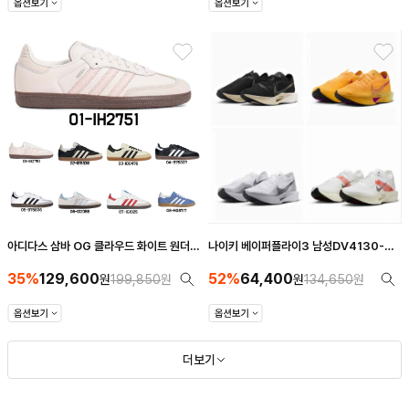
아디다스 삼바 OG 클라우드 화이트 원더
나이키 베이퍼플라이3 남성DV4130-
쿼츠 IH2751 9종 스타일
002/DV4130-800/DV4129-
35%
129,600
52%
64,400
원
199,850
원
100/FD6556-100/DV4129-001
원
134,650
원
더보기