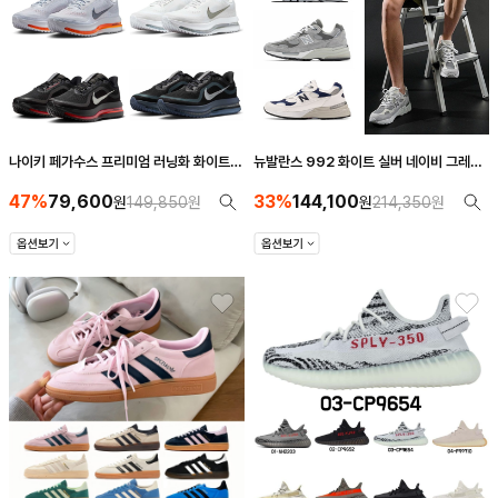
나이키 페가수스 프리미엄 러닝화 화이트
뉴발란스 992 화이트 실버 네이비 그레이
오렌지 그레이 HQ2593-001/
트리플블랙 M992NC M992GR
47%
79,600
33%
144,100
HQ2592-102/003/006(남녀 공용)
원
149,850
원
M992EA
원
214,350
원