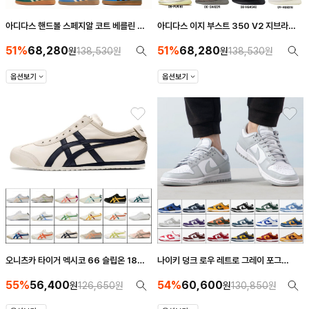
아디다스 핸드볼 스페지알 코트 베를린 버
아디다스 이지 부스트 350 V2 지브라
뮤다 가젤 인도어 삼바 블랙 핑크 네이비 브
CP9654 9가지 스타일
51%
68,280
51%
68,280
라운
원
138,530
원
원
138,530
원
오니츠카 타이거 멕시코 66 슬립온 18가
나이키 덩크 로우 레트로 그레이 포그
지 스타일 1183A360-205
DD1391-103 18종 스타일
55%
56,400
54%
60,600
원
126,650
원
원
130,850
원