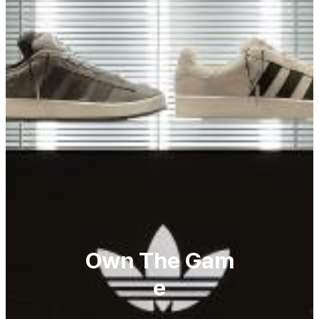
Own The Gam
e